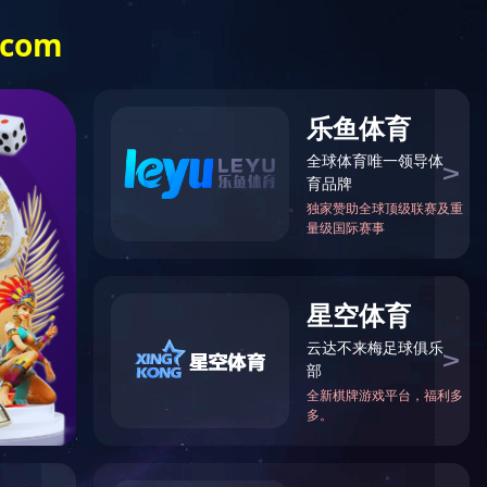
解决方案
新闻与党建
客户与伙伴