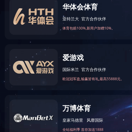

当前您所在的位置：
米兰体育-米兰（中国）官网
>
关于我们
产品及服务
解决方案
公司简介
系统集成
按业务查询
米兰体育
孵化器
按行业查询
软件产品
按规模查询