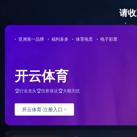
米兰体育
米兰体育