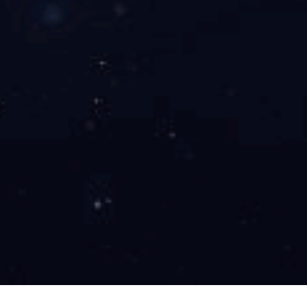
IT
关于我们
产品及服务
解决方案
公司简介
系统集成
按业务查询
米兰体育
孵化器
按行业查询
软件产品
按规模查询
硬件产品
按产品查询