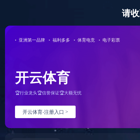
米兰体育
米兰体育