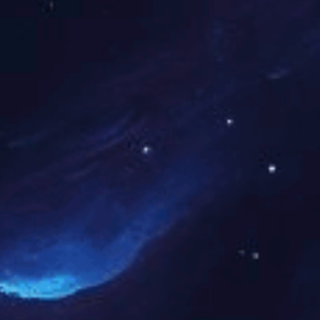
医疗
制造业