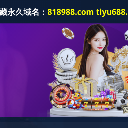
-米兰（中国）官网
关于我们
产品及服务