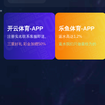
数据中心
应用系统