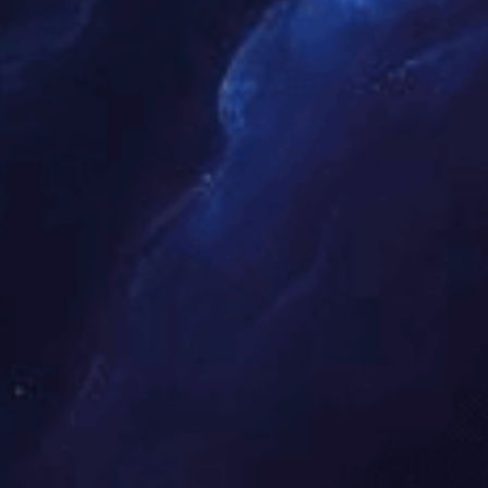
教育
通信