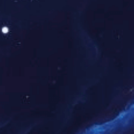
按行业查看
VIEW BY INDUSTRY