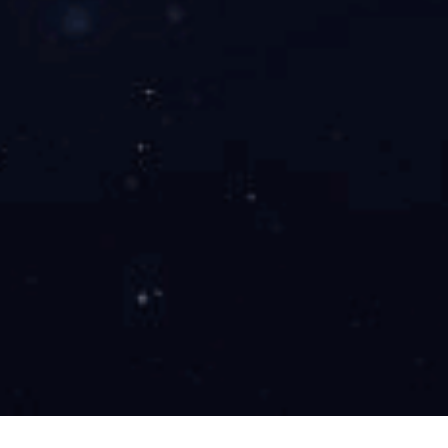
IT
关于我们
产品及服务
解决方案
公司简介
系统集成
按业务查询
米兰体育
孵化器
按行业查询
软件产品
按规模查询
硬件产品
按产品查询