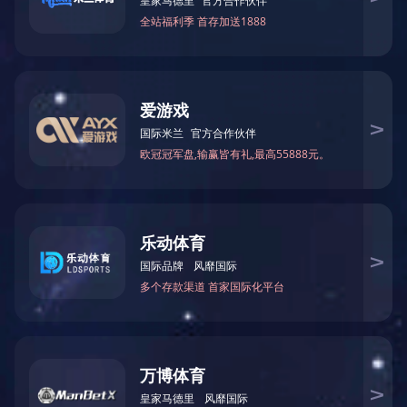
数据中心
应用系统