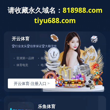
米兰体育
米兰体育