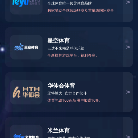

当前您所在的位置：
米兰体育-米兰（中国）官网
>